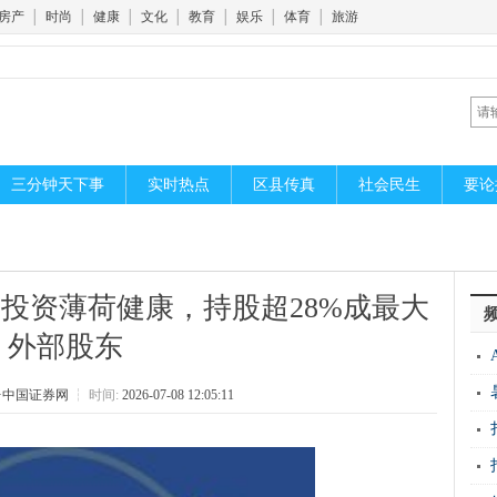
房产
│
时尚
│
健康
│
文化
│
教育
│
娱乐
│
体育
│
旅游
三分钟天下事
实时热点
区县传真
社会民生
要论
投资薄荷健康，持股超28%成最大
外部股东
分
·中国证券网
┆
时间:
2026-07-08 12:05:11
方
实