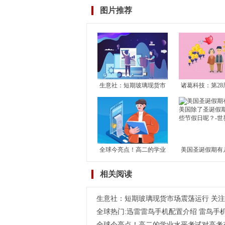
图片推荐
生意社：短期玻璃现货市
诸葛科技：第28
场震荡运行 关注玻璃产能
市成交止升转降
恢复及房地产竣工情况
成交独升 其余1
滑
全球今亮点！高二的学业
美国圣诞假期有
水平考试对高考有何影
国除了圣诞假期
相关阅读
响？学考对高考到底有没
节假日呢？-世
有影响？
生意社：短期玻璃现货市场震荡运行 关
全球热门:迅雷雷鸟手机配置介绍 雷鸟手
全球今亮点！高二的学业水平考试对高考