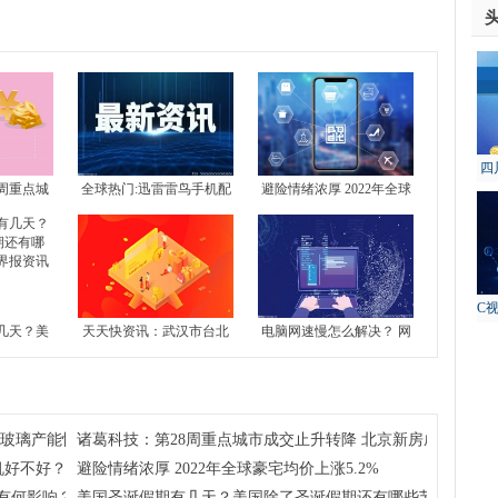
四
周重点城
全球热门:迅雷雷鸟手机配
避险情绪浓厚 2022年全球
故
 北京新房
置介绍 雷鸟手机好不好？
豪宅均价上涨5.2%
4城全部下
C
几天？美
天天快资讯：武汉市台北
电脑网速慢怎么解决？ 网
还有哪些
路地块7月13日拍卖 起始
络不给力是什么原因？-世
界报资讯
价约51亿元
界今日报
注玻璃产能恢复及房地产竣工情况
诸葛科技：第28周重点城市成交止升转降 北京新房成交独升 
机好不好？
避险情绪浓厚 2022年全球豪宅均价上涨5.2%
有何影响？学考对高考到底有没有影响？
美国圣诞假期有几天？美国除了圣诞假期还有哪些节假日呢？