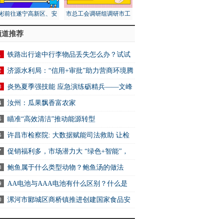
彬前往遂宁高新区、安
市总工会调研组调研市工
区调研第五次全国经济
人文化宫项目建设安全工
频道推荐
普查工作
作
铁路出行途中行李物品丢失怎么办？试试
2306App找回
济源水利局：“信用+审批”助力营商环境腾
炎热夏季强技能 应急演练砺精兵——文峰
万达商业服务中心开展消防应急演练活动
汝州：瓜果飘香富农家
瞄准“高效清洁”推动能源转型
许昌市检察院: 大数据赋能司法救助 让检
关爱可感可触可及
促销福利多，市场潜力大 “绿色+智能”，
电消费新选择
鲍鱼属于什么类型动物？鲍鱼汤的做法
AA电池与AAA电池有什么区别？什么是
电池？ 快资讯
漯河市郾城区商桥镇推进创建国家食品安
示范城市工作 全球快讯