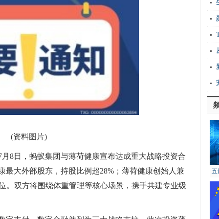
十
骨
搭
无
积
桌
格
(资料图片)
7月8日，蚂蚁集团与薄荷健康宣布达成重大战略投资合
康最大外部股东，持股比例超28%；薄荷健康创始人兼
五
地位。双方将围绕体重管理等核心场景，携手共建专业级