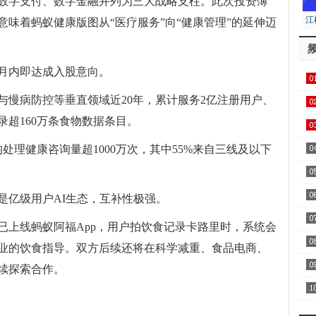
数字支付、数字金融并列为三大战略支柱。此次投资薄
江
味着蚂蚁健康版图从“医疗服务”向“健康管理”的延伸迈
居
月内即达成入股意向。
与慢病防控等垂直领域近20年，累计服务2亿注册用户、
用1
录超160万条食物数据条目。
飞
区
处理健康咨询量超1000万次，其中55%来自三线及以下
是亿级用户AI生态，互补性极强。
察
已上线蚂蚁阿福App，用户拍饮食记录卡路里时，系统会
家
业的饮食指导。双方后续还将在科学减重、食品电商、
续探索合作。
AA
持股
双方
全