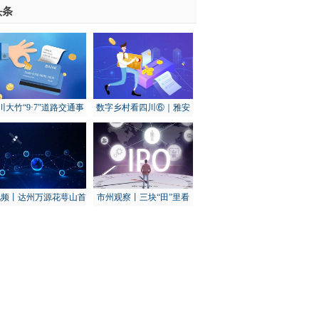
头条
川大竹“9·7”道路交通事
数字乡村看四川⑥｜雅安
：初步调查为货车下坡
天全：打造“智慧渔场” 建
转弯失控发生侧翻导致
设数字渔业基地
视频丨达州万源花萼山首
市州观察丨三块“田”里看
次拍到猕猴
秋收：乐山农业这样“冲关
过坎”
其余14城全部下滑
-世界报资讯