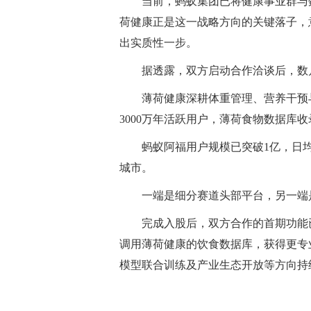
当前，蚂蚁集团已将健康事业群与
荷健康正是这一战略方向的关键落子，意
出实质性一步。
据透露，双方启动合作洽谈后，数
薄荷健康深耕体重管理、营养干预
3000万年活跃用户，薄荷食物数据库收
蚂蚁阿福用户规模已突破1亿，日均
城市。
一端是细分赛道头部平台，另一端
完成入股后，双方合作的首期功能
调用薄荷健康的饮食数据库，获得更专
模型联合训练及产业生态开放等方向持
标签：
蚂蚁集团
健康
薄荷
阿福
股东
战略
投资
外部