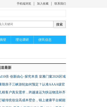
手机端浏览
│
加入收藏
│
联系我们
摘登
理论调研
便民信息
频道最新
AI10倍·创新由心·探究本质 皇雅门窗2026区域
工厂创富峰会圆满收官
暑期亲子三峡游轮如何预定？认准AAAA级官
代理重庆海峡国际旅行社
​扎根客户真实需求，跨越速运为快运物流补齐
用配套
打破传统创业高成本壁垒，锦上健康平台赋能