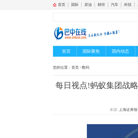
首页
│
国际
│
原油
│
财经
│
汽车
│
科技
│
首页
国际聚焦
国内动态
您的位置：
首页
>
数码
每日视点!蚂蚁集团战略
来源:
上海证券报