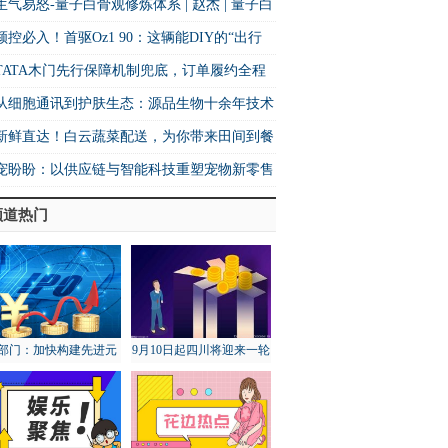
万人实现身份蜕变
生气易怒-量子白骨观修炼体系 | 赵杰 | 量子白
观
颜控必入！首驱Oz1 90：这辆能DIY的“出行
子”，让女生一眼就心动
TATA木门先行保障机制兜底，订单履约全程
忧
从细胞通讯到护肤生态：源品生物十余年技术
淀如何凝练为源胞递质？
新鲜直达！白云蔬菜配送，为你带来田间到餐
的极致鲜享！
宠盼盼：以供应链与智能科技重塑宠物新零售
局
频道热门
部门：加快构建先进元
9月10日起四川将迎来一轮
宇宙技术和产业体系
降雨